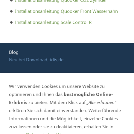
Installationsanleitung Quooker CO2 Zylinder
Installationsanleitung Quooker Front Wasserhahn
Installationsanleitung Scale Control R
Blog
Neu bei Download.tidis.de
Wir verwenden Cookies um unsere Website zu
HOTLINE: (035 365)
optimieren und Ihnen das
bestmögliche Online-
Erlebnis
zu bieten. Mit dem Klick auf
„Alle erlauben“
639 061
erklären Sie sich damit einverstanden. Weiterführende
Informationen und die Möglichkeit, einzelne Cookies
TiDis Handelshaus - Mittelstr. 4 in 04895 Falkenberg /
zuzulassen oder sie zu deaktivieren, erhalten Sie in