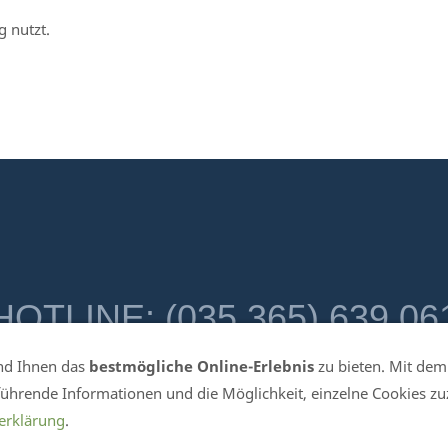
g nutzt.
HOTLINE: (035 365) 639 06
nd Ihnen das
bestmögliche Online-Erlebnis
zu bieten. Mit dem 
lkenberg / Elster - Telefon 035 365-639 061- eMail info@tidis.de - 
rführende Informationen und die Möglichkeit, einzelne Cookies z
AGB
-
Wiederrufsrecht
-
Versand & Zahlung
-
Datenschutz
-
Retou
erklärung
.