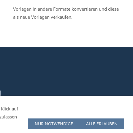
Vorlagen in andere Formate konvertieren und diese
als neue Vorlagen verkaufen.
1
Klick auf
Öffnungszeiten: Mo. - Fr. 10:00 bis 16:30 Uhr
uzulassen
ren/Rückgaben
NUR NOTWENDIGE
ALLE ERLAUBEN