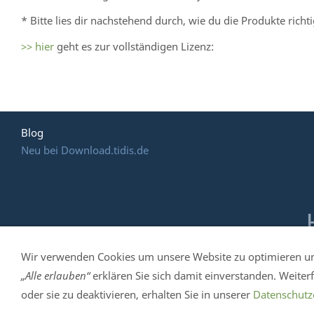
* Bitte lies dir nachstehend durch, wie du die Produkte richti
>> hier
geht es zur vollständigen Lizenz:
Blog
Neu bei Download.tidis.de
Wir verwenden Cookies um unsere Website zu optimieren u
TiDis Handelshaus - Mittelstr. 4 in 04895 Fa
„Alle erlauben“
erklären Sie sich damit einverstanden. Weite
Impressum
-
oder sie zu deaktivieren, erhalten Sie in unserer
Datenschutz