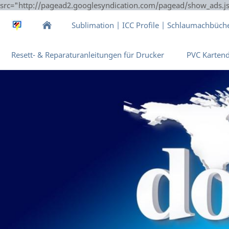
src="http://pagead2.googlesyndication.com/pagead/show_ads.j
Sublimation | ICC Profile | Schlaumachbüch
Resett- & Reparaturanleitungen für Drucker
PVC Karten