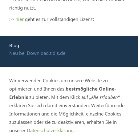
richtig nutzt.
>> hier
geht es zur vollständigen Lizenz:
Blog
Neu bei Download.tidis.de
Wir verwenden Cookies um unsere Website zu
HOTLINE: (035 365)
optimieren und Ihnen das
bestmögliche Online-
Erlebnis
zu bieten. Mit dem Klick auf
„Alle erlauben“
639 061
erklären Sie sich damit einverstanden. Weiterführende
Informationen und die Möglichkeit, einzelne Cookies
TiDis Handelshaus - Mittelstr. 4 in 04895 Falkenberg /
zuzulassen oder sie zu deaktivieren, erhalten Sie in
Elster - Telefon 035 365-639 061- eMail info@tidis.de -
unserer
Datenschutzerklärung
.