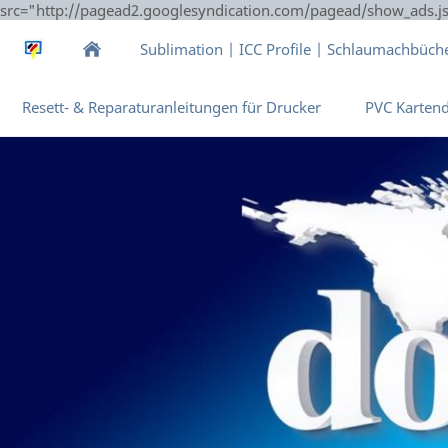
src="http://pagead2.googlesyndication.com/pagead/show_ads.j
Sublimation | ICC Profile | Schlaumachbüch
Resett- & Reparaturanleitungen für Drucker
PVC Karten