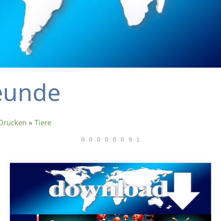
reunde
 Drucken
»
Tiere