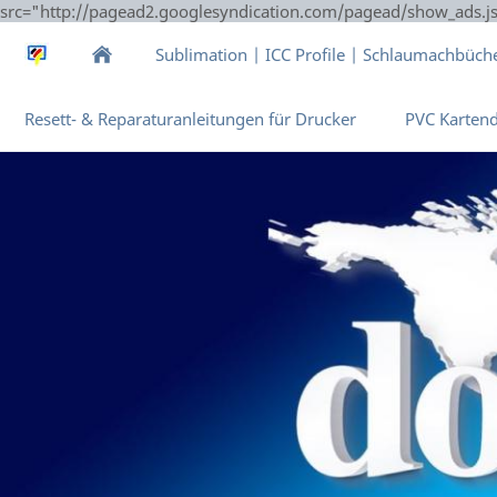
src="http://pagead2.googlesyndication.com/pagead/show_ads.j
Sublimation | ICC Profile | Schlaumachbüch
Resett- & Reparaturanleitungen für Drucker
PVC Karten