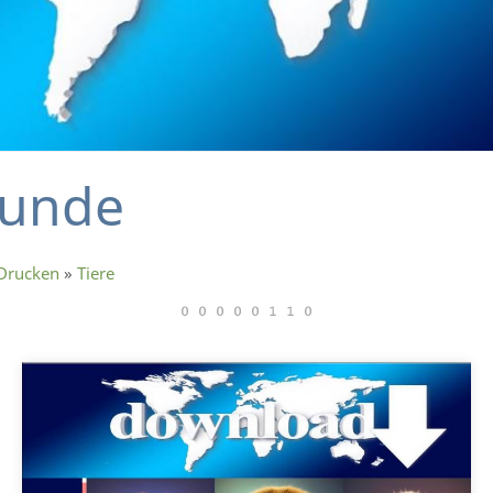
eunde
 Drucken
»
Tiere