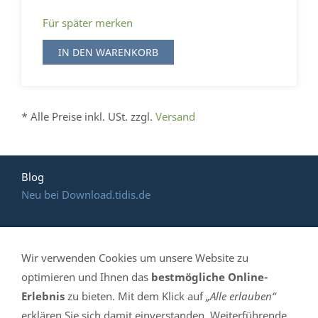
Für später merken
IN DEN WARENKORB
* Alle Preise inkl. USt. zzgl.
Versand
Blog
Neu bei Download.tidis.de
Wir verwenden Cookies um unsere Website zu
HOTLINE: (035 365)
optimieren und Ihnen das
bestmögliche Online-
Erlebnis
zu bieten. Mit dem Klick auf
„Alle erlauben“
639 061
erklären Sie sich damit einverstanden. Weiterführende