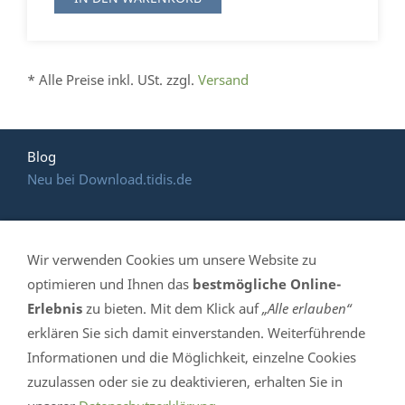
* Alle Preise inkl. USt. zzgl.
Versand
Blog
Neu bei Download.tidis.de
Wir verwenden Cookies um unsere Website zu
HOTLINE: (035 365)
optimieren und Ihnen das
bestmögliche Online-
Erlebnis
zu bieten. Mit dem Klick auf
„Alle erlauben“
639 061
erklären Sie sich damit einverstanden. Weiterführende
Informationen und die Möglichkeit, einzelne Cookies
TiDis Handelshaus - Mittelstr. 4 in 04895 Falkenberg /
zuzulassen oder sie zu deaktivieren, erhalten Sie in
Elster - Telefon 035 365-639 061- eMail info@tidis.de -