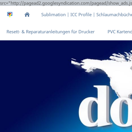
src="http://pagead2.googlesyndication.com/pagead/show_ads.j
Sublimation | ICC Profile | Schlaumachbüch
Resett- & Reparaturanleitungen für Drucker
PVC Karten