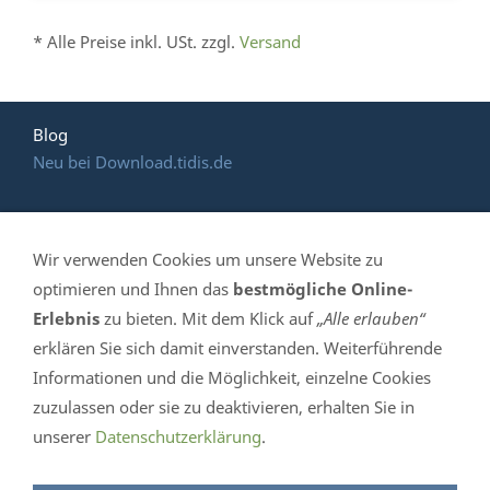
* Alle Preise inkl. USt. zzgl.
Versand
Blog
Neu bei Download.tidis.de
Wir verwenden Cookies um unsere Website zu
HOTLINE: (035 365)
optimieren und Ihnen das
bestmögliche Online-
Erlebnis
zu bieten. Mit dem Klick auf
„Alle erlauben“
639 061
erklären Sie sich damit einverstanden. Weiterführende
Informationen und die Möglichkeit, einzelne Cookies
TiDis Handelshaus - Mittelstr. 4 in 04895 Falkenberg /
zuzulassen oder sie zu deaktivieren, erhalten Sie in
Elster - Telefon 035 365-639 061- eMail info@tidis.de -
unserer
Datenschutzerklärung
.
Öffnungszeiten: Mo. - Fr. 10:00 bis 16:30 Uhr