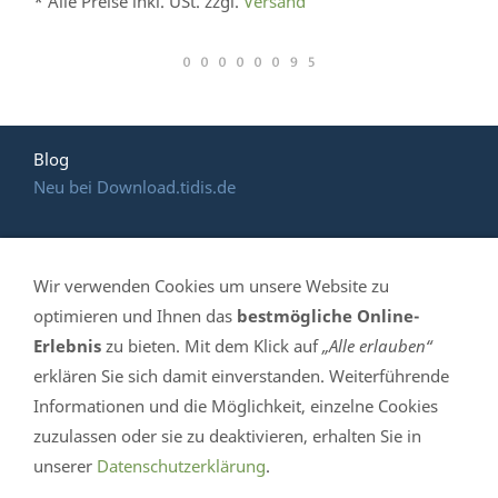
* Alle Preise inkl. USt. zzgl.
Versand
Blog
Neu bei Download.tidis.de
Wir verwenden Cookies um unsere Website zu
HOTLINE: (035 365)
optimieren und Ihnen das
bestmögliche Online-
Erlebnis
zu bieten. Mit dem Klick auf
„Alle erlauben“
639 061
erklären Sie sich damit einverstanden. Weiterführende
Informationen und die Möglichkeit, einzelne Cookies
TiDis Handelshaus - Mittelstr. 4 in 04895 Falkenberg /
zuzulassen oder sie zu deaktivieren, erhalten Sie in
Elster - Telefon 035 365-639 061- eMail info@tidis.de -
unserer
Datenschutzerklärung
.
Öffnungszeiten: Mo. - Fr. 10:00 bis 16:30 Uhr