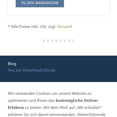
IN DEN WARENKORB
* Alle Preise inkl. USt. zzgl.
Versand
Blog
Neu bei Download.tidis.de
Wir verwenden Cookies um unsere Website zu
HOTLINE: (035 365)
optimieren und Ihnen das
bestmögliche Online-
Erlebnis
zu bieten. Mit dem Klick auf
„Alle erlauben“
639 061
erklären Sie sich damit einverstanden. Weiterführende