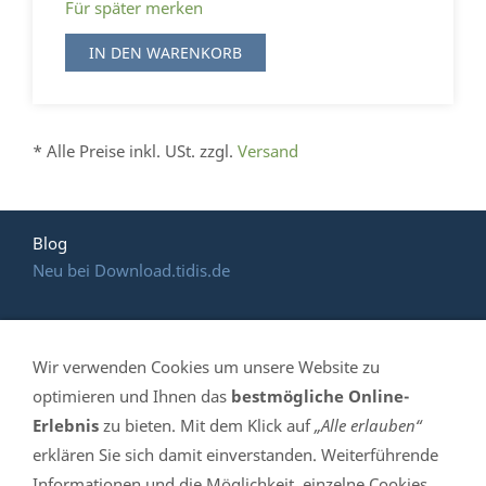
Für später merken
IN DEN WARENKORB
* Alle Preise inkl. USt. zzgl.
Versand
Blog
Neu bei Download.tidis.de
Wir verwenden Cookies um unsere Website zu
HOTLINE: (035 365)
optimieren und Ihnen das
bestmögliche Online-
Erlebnis
zu bieten. Mit dem Klick auf
„Alle erlauben“
639 061
erklären Sie sich damit einverstanden. Weiterführende
Informationen und die Möglichkeit, einzelne Cookies