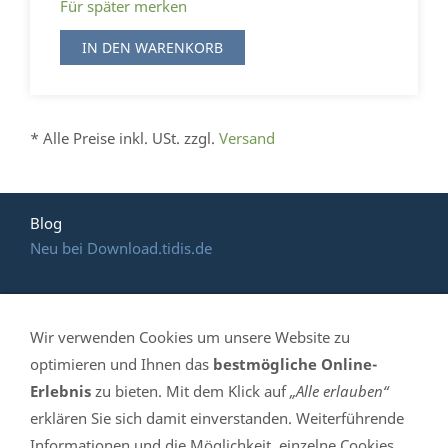
Für später merken
IN DEN WARENKORB
* Alle Preise inkl. USt. zzgl.
Versand
Blog
Neu bei Download.tidis.de
Wir verwenden Cookies um unsere Website zu
HOTLINE: (035 365)
optimieren und Ihnen das
bestmögliche Online-
Erlebnis
zu bieten. Mit dem Klick auf
„Alle erlauben“
639 061
erklären Sie sich damit einverstanden. Weiterführende
Informationen und die Möglichkeit, einzelne Cookies