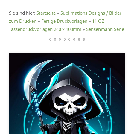
Sie sind hier:
Startseite
»
Sublimations Designs / Bilder
zum Drucken
»
Fertige Druckvorlagen
»
11 OZ
Tassendruckvorlagen 240 x 100mm
»
Sensenmann Serie