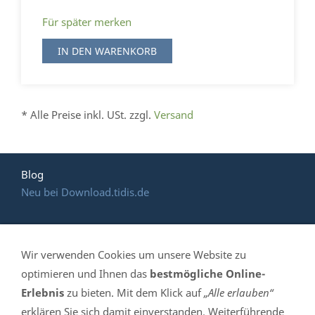
Für später merken
IN DEN WARENKORB
* Alle Preise inkl. USt. zzgl.
Versand
Blog
Neu bei Download.tidis.de
Wir verwenden Cookies um unsere Website zu
HOTLINE: (035 365)
optimieren und Ihnen das
bestmögliche Online-
Erlebnis
zu bieten. Mit dem Klick auf
„Alle erlauben“
639 061
erklären Sie sich damit einverstanden. Weiterführende