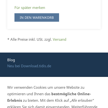
Für später merken
IN DEN WARENKORB
* Alle Preise inkl. USt. zzgl.
Versand
Blog
Neu bei Download.tidis.de
Wir verwenden Cookies um unsere Website zu
HOTLINE: (035 365)
optimieren und Ihnen das
bestmögliche Online-
Erlebnis
zu bieten. Mit dem Klick auf
„Alle erlauben“
639 061
erklären Sie sich damit einverstanden. Weiterführende