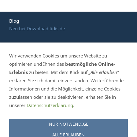
Blog
Neu bei Download.tidis.de
Wir verwenden Cookies um unsere Website zu
HOTLINE: (035 365)
optimieren und Ihnen das
bestmögliche Online-
Erlebnis
zu bieten. Mit dem Klick auf
„Alle erlauben“
639 061
erklären Sie sich damit einverstanden. Weiterführende
Informationen und die Möglichkeit, einzelne Cookies
TiDis Handelshaus - Mittelstr. 4 in 04895 Falkenberg /
zuzulassen oder sie zu deaktivieren, erhalten Sie in
Elster - Telefon 035 365-639 061- eMail info@tidis.de -
unserer
Datenschutzerklärung
.
Öffnungszeiten: Mo. - Fr. 10:00 bis 16:30 Uhr
NUR NOTWENDIGE
Impressum
-
AGB
-
Wiederrufsrecht
-
Versand &
Zahlung
-
Datenschutz
-
Retouren/Rückgaben
ALLE ERLAUBEN