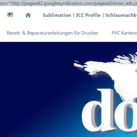
src="http://pagead2.googlesyndication.com/pagead/show_ads.j
Sublimation | ICC Profile | Schlaumach
Resett- & Reparaturanleitungen für Drucker
PVC Karten